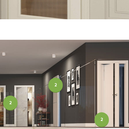
2
2
2