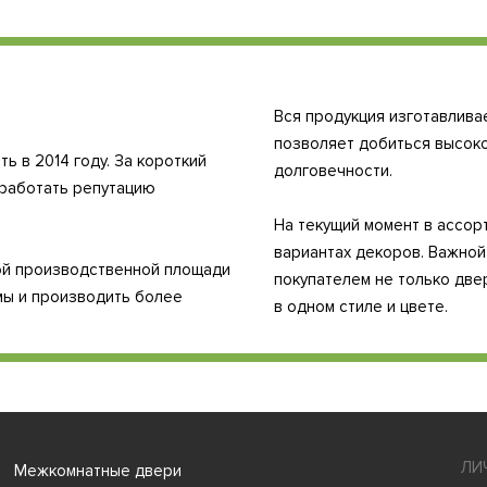
!
Вся продукция изготавлива
позволяет добиться высоко
 в 2014 году. За короткий
долговечности.
аработать репутацию
На текущий момент в ассор
вариантах декоров. Важно
ой производственной площади
покупателем не только две
емы и производить более
в одном стиле и цвете.
ЛИ
Межкомнатные двери