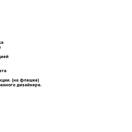
ка
в
цией
ата
кции. (на флешке)
анного дизайнера.